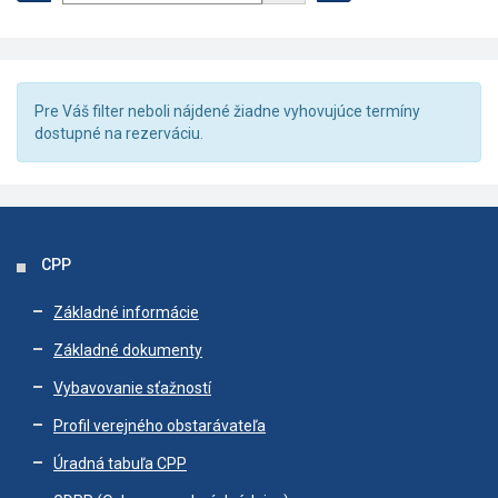
Pre Váš filter neboli nájdené žiadne vyhovujúce termíny
dostupné na rezerváciu.
CPP
Základné informácie
Základné dokumenty
Vybavovanie sťažností
Profil verejného obstarávateľa
Úradná tabuľa CPP