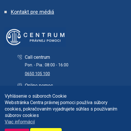
Kontakt pre médiá
Call centrum
Pon. - Pia.: 08:00 - 16:00
0650 105 100
Online pomoc
info@centrumpravnejpomoci.sk
Vyhlásenie o súboroch Cookie
Webstránka Centra právnej pomoci používa súbory
cookies, pokračovaním vyjadrujete súhlas s používaním
súborov cookies
Copyright © 2026 Centrum právnej pomoci. Všetky práva
Viac informácií
vyhradené.
Správca obsahu a technický prevádzkovateľ: