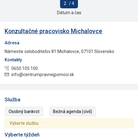
2
/ 4
Dátum a čas
Konzultačné pracovisko Michalovce
Adresa
Námestie osloboditeľov 81 Michalovce, 07101 Slovensko
Kontakty
0650 105 100
info@centrumpravnejpomoci.sk
Služba
Osobný bankrot
Bežná agenda (civil)
Vyberte službu
Výberte týždeň