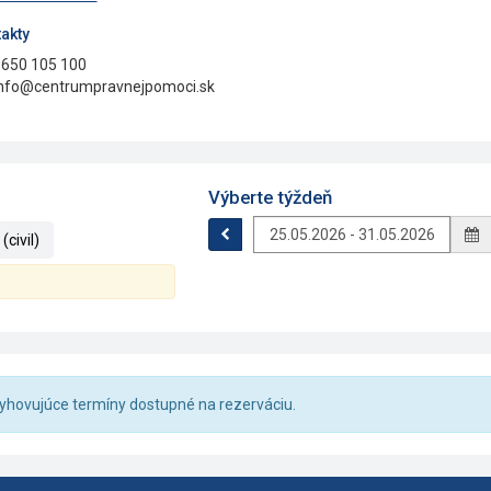
akty
650 105 100
nfo@centrumpravnejpomoci.sk
Výberte týždeň
civil)
 vyhovujúce termíny dostupné na rezerváciu.