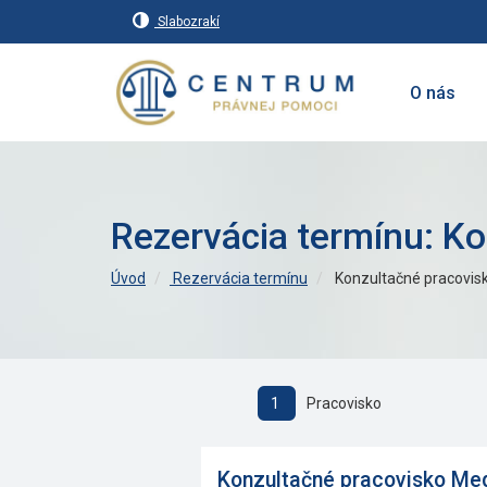
Slabozrakí
O nás
Rezervácia termínu: K
Úvod
Rezervácia termínu
Konzultačné pracovis
1
Pracovisko
Konzultačné pracovisko Me