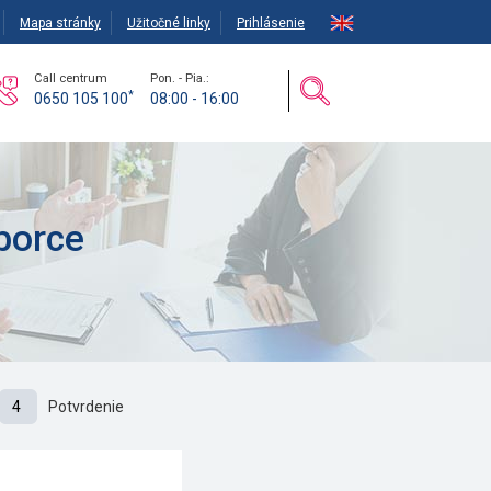
Mapa stránky
Užitočné linky
Prihlásenie
Call centrum
Pon. - Pia.:
*
0650 105 100
08:00 - 16:00
borce
4
Potvrdenie