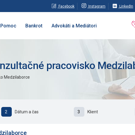
Facebook
Instagram
LinkedIn
Pomoc
Bankrot
Advokáti a Mediátori
onzultačné pracovisko Medzila
ko Medzilaborce
2
Dátum a čas
3
Klient
dzilaborce