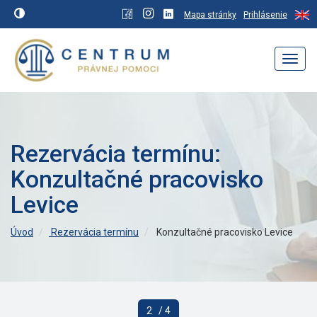
Mapa stránky
Prihlásenie
Navig
Rezervácia termínu:
Konzultačné pracovisko
Levice
Úvod
Rezervácia termínu
Konzultačné pracovisko Levice
2
/ 4