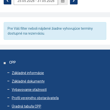
Pre Váš filter neboli nájdené žiadne vyhovujúce termíny
dostupné na rezerváciu.
CPP
Základné informácie
Základné dokumenty
Vybavovanie sťažností
Profil verejného obstarávateľa
Úradná tabuľa CPP