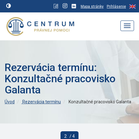
Mapa stránky
Prihlásenie
Navig
Rezervácia termínu:
Konzultačné pracovisko
Galanta
Úvod
Rezervácia termínu
Konzultačné pracovisko Galanta
2
/ 4