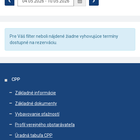
Pre Váš filter neboli nájdené žiadne vyhovujúce termíny
dostupné na rezerváciu.
CPP
Základné informácie
Základné dokumenty
Vybavovanie sťažností
Profil verejného obstarávateľa
Úradná tabuľa CPP