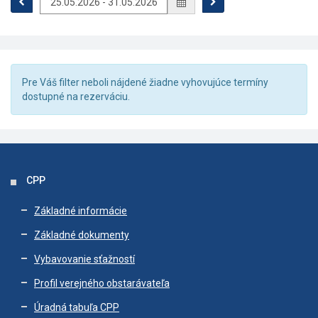
Pre Váš filter neboli nájdené žiadne vyhovujúce termíny
dostupné na rezerváciu.
CPP
Základné informácie
Základné dokumenty
Vybavovanie sťažností
Profil verejného obstarávateľa
Úradná tabuľa CPP