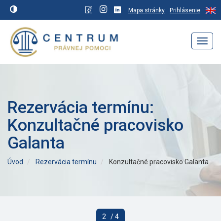
Mapa stránky
Prihlásenie
Navig
Rezervácia termínu:
Konzultačné pracovisko
Galanta
Úvod
Rezervácia termínu
Konzultačné pracovisko Galanta
2
/ 4