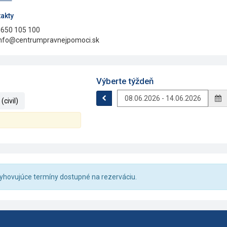
akty
650 105 100
nfo@centrumpravnejpomoci.sk
Výberte týždeň
civil)
 vyhovujúce termíny dostupné na rezerváciu.