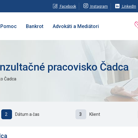
Facebook
Instagram
LinkedIn
Pomoc
Bankrot
Advokáti a Mediátori
onzultačné pracovisko Čadca
ko Čadca
2
Dátum a čas
3
Klient
dca