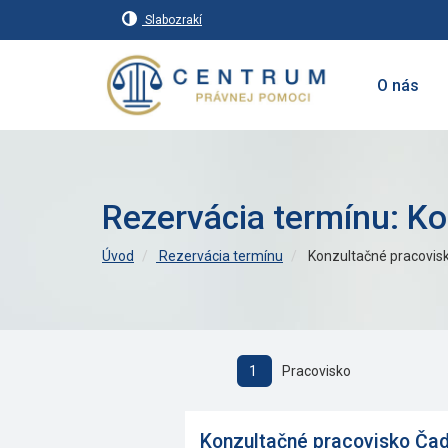
Slabozrakí
O nás
Rezervácia termínu: K
Úvod
Rezervácia termínu
Konzultačné pracovis
1
Pracovisko
Konzultačné pracovisko Ča