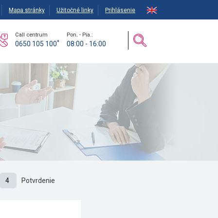
Mapa stránky
Užitočné linky
Prihlásenie
Call centrum
Pon. - Pia.:
*
0650 105 100
08:00 - 16:00
4
Potvrdenie