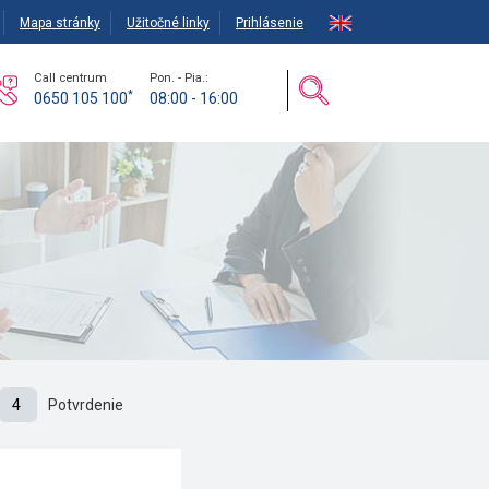
Mapa stránky
Užitočné linky
Prihlásenie
Call centrum
Pon. - Pia.:
*
0650 105 100
08:00 - 16:00
4
Potvrdenie