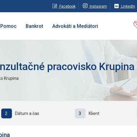
Facebook
Instagram
LinkedIn
Pomoc
Bankrot
Advokáti a Mediátori
nzultačné pracovisko Krupina
o Krupina
2
Dátum a čas
3
Klient
pina