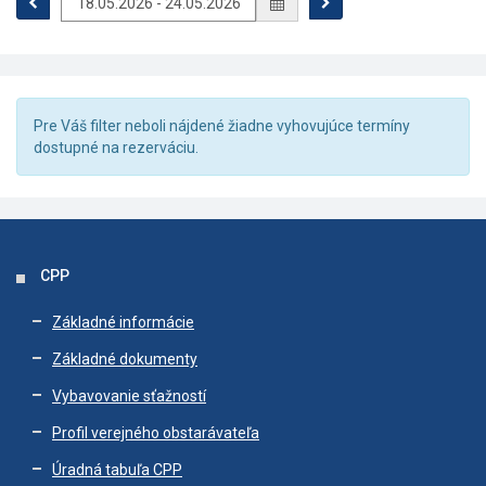
Pre Váš filter neboli nájdené žiadne vyhovujúce termíny
dostupné na rezerváciu.
CPP
Základné informácie
Základné dokumenty
Vybavovanie sťažností
Profil verejného obstarávateľa
Úradná tabuľa CPP