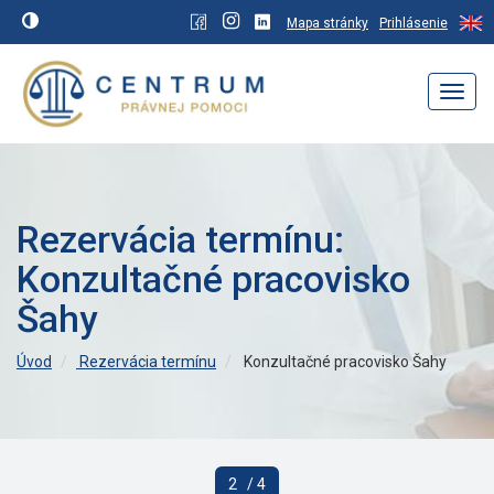
Mapa stránky
Prihlásenie
Navig
Rezervácia termínu:
Konzultačné pracovisko
Šahy
Úvod
Rezervácia termínu
Konzultačné pracovisko Šahy
2
/ 4