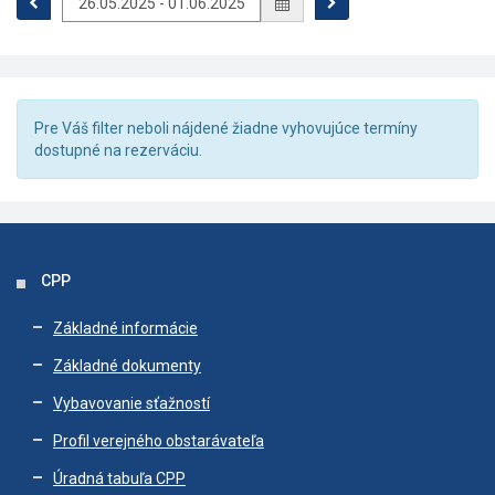
Pre Váš filter neboli nájdené žiadne vyhovujúce termíny
dostupné na rezerváciu.
CPP
Základné informácie
Základné dokumenty
Vybavovanie sťažností
Profil verejného obstarávateľa
Úradná tabuľa CPP