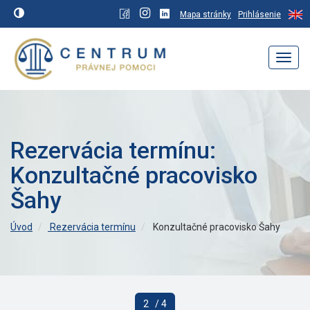
Mapa stránky
Prihlásenie
Navig
Rezervácia termínu:
Konzultačné pracovisko
Šahy
Úvod
Rezervácia termínu
Konzultačné pracovisko Šahy
2
/ 4