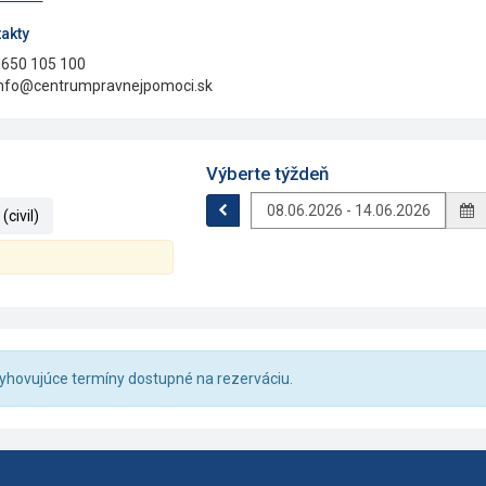
akty
650 105 100
nfo@centrumpravnejpomoci.sk
Výberte týždeň
civil)
 vyhovujúce termíny dostupné na rezerváciu.