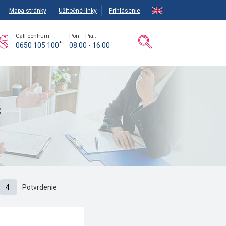
Mapa stránky
Užitočné linky
Prihlásenie
Call centrum
Pon. - Pia.:
*
0650 105 100
08:00 - 16:00
c
4
Potvrdenie