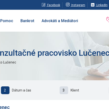
Facebook
Instagram
LinkedIn
Pomoc
Bankrot
Advokáti a Mediátori
onzultačné pracovisko Lučene
ko Lučenec
2
Dátum a čas
3
Klient
čenec