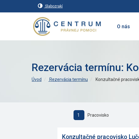
Slabozrakí
O nás
Rezervácia termínu: K
Úvod
Rezervácia termínu
Konzultačné pracovis
1
Pracovisko
Konzultačné pracovisko Lu