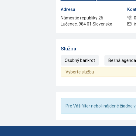
Adresa
Kont
Námestie republiky 26
0
Lučenec, 984 01 Slovensko
i
Služba
Osobný bankrot
Bežná agenda (
Vyberte službu
Pre Váš filter neboli nájdené žiadne