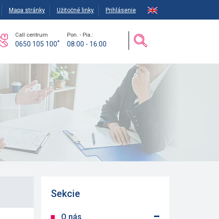
Mapa stránky
Užitočné linky
Prihlásenie
Call centrum
Pon. - Pia.:
*
0650 105 100
08:00 - 16:00
Sekcie
O nás