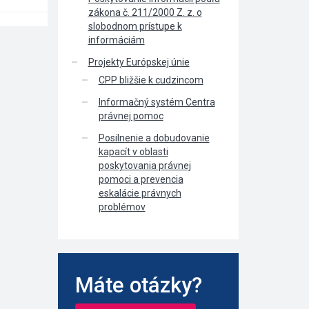
zákona č. 211/2000 Z. z. o
slobodnom prístupe k
informáciám
Projekty Európskej únie
CPP bližšie k cudzincom
Informačný systém Centra
právnej pomoc
Posilnenie a dobudovanie
kapacít v oblasti
poskytovania právnej
pomoci a prevencia
eskalácie právnych
problémov
Máte otázky?