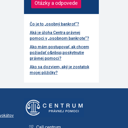
Otázky a odpovede
Čo je to „osobný bankrot“?
Aká je úloha Centra právnej
pomoci v „osobnom bankrote“?
Ako mám postupovať, ak chcem
požiadať o&nbsp;poskytnutie
právnej pomoci?
Ako sa dozviem, aký je zostatok
mojej pôžičky?
dvokátov
Call centrum