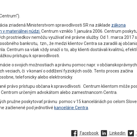
 „Centrum“).
ácia zriadená Ministerstvom spravodlivosti SR na základe
zákona
 v materiálnej núdzi.
Centrum vzniklo 1.januára 2006. Centrum poskytu
ch prostriedkov nemôžu využívať iné právne služby. Od 1. marca 2017 
sobného bankrotu, tzn., že medzi klientov Centra sa zaradili aj občania,
. Centrum sa však vždy snaží o to, aby klienti dostávali kvalitnú, efekt
žkou prístupu k spravodlivosti.
mácie o svojich možnostiach a právnu pomoc napr. v občianskoprávnych
h veciach, či v konaní o oddlžení fyzických osôb. Tento proces začína
obne, telefonicky alebo elektronicky.
vané právo prístupu občana k spravodlivosti. Centrum klientom môže po
om Centrom určeným advokátom alebo zamestnancom Centra.
ých pružne poskytovať právnu pomoc v 15 kanceláriách po celom Slov
čne začlenené pod jednotlivé
kancelárie Centra
.
Facebook
Linkedin