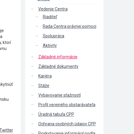
Vedenie Centra
Riaditeľ
Rada Centra právnej pomoci
je
Spolupráca
sa
 ktorí
Aktivity
ívnu
Základné informácie
Základné dokumenty
Kariéra
skytnúť
Stáže
Vybavovanie sťažností
ensku
Profil verejného obstarávateľa
Úradná tabuľa CPP
Ochrana osobných údajov CPP
Twitter
Poskytovanie informácií podľa