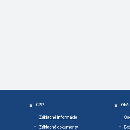
CPP
Obča
Základné informácie
Os
Základné dokumenty
Bež