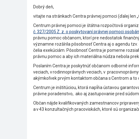
Dobrý deň,
vitajte na stránkach Centra právnej pomoci (ďalej len
Centrum právnej pomoci je štátna rozpočtová organiz
č. 327/2005 Z. z. o poskytovaní právnej pomoci osobám
právnu pomoc občanom, ktorí pre nedostatok finančný
významne rozšírila pôsobnosť Centra aj o agendu tzv. o
čelia exekúciám. Pôsobnosť Centra je pomerne rozsiahla
právnu pomoc a aby ich materiálna núdza nebola preká
Poslaním Centra je poskytnúť občanom odborné infor
veciach, v rodinnoprávnych veciach, v pracovnoprávnyc
akýmkoľvek prvým kontaktom občana s Centrom a to os
Centrum je inštitúciou, ktorá napĺňa ústavou garanto
právne poradenstvo, ako aj zastupovanie pred súd
Občan nájde kvalifikovaných zamestnancov pripraven
a v 43 konzultačných pracoviskách, ktoré sú organiza