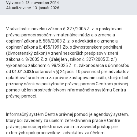
Vytvorené: 13. november 2024
Aktualizované: 13. január 2026
V súvislosti s novelou zákona č. 327/2005 Z. z. o poskytovaní
právnej pomoci osobám v materiálnej núdzi a o zmene a
doplnení zákona č. 586/2003 Z. z. o advokácii a o zmene a
doplnení zákona č. 455/1991 Zb. o živnostenskom podnikaní
(živnostenský zákon) v znení neskorších predpisov v znení
zákona č. 8/2005 Z. z. (ďalej len „zákon č. 327/2005 Z. z.“)
vykonanou zákonom č. 98/2025 Z. z., zákonodarca s účinnosťou
od
01.01.2026
ustanovil v § 24j ods. 10 povinnosť pre advokátov
uplatňovať si odmenu za právne zastupovanie osôb, ktorým bol
priznaný nárok na poskytnutie právnej pomoci Centrom právnej
pomoci
už len prostredníctvom informačného systému Centra
právnej pomoci.
Informačný systém Centra právnej pomoci je agendový systém,
ktorý bol zavedený za účelom zefektívnenia práce v Centre
právnej pomoci jej elektronizovaním a zaviedol prístup pre
externých spolupracovníkov - advokátov za účelom