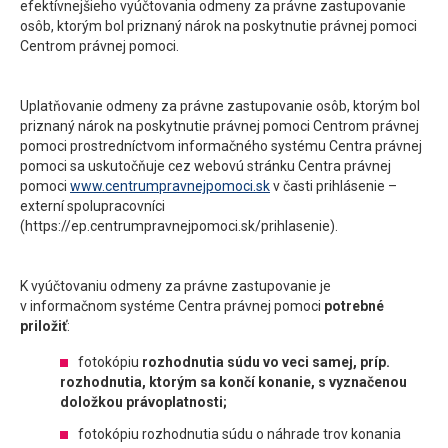
efektívnejšieho vyúčtovania odmeny za právne zastupovanie
osôb, ktorým bol priznaný nárok na poskytnutie právnej pomoci
Centrom právnej pomoci.
Uplatňovanie odmeny za právne zastupovanie osôb, ktorým bol
priznaný nárok na poskytnutie právnej pomoci Centrom právnej
pomoci prostredníctvom informačného systému Centra právnej
pomoci sa uskutočňuje cez webovú stránku Centra právnej
pomoci
www.centrumpravnejpomoci.sk
v časti prihlásenie –
externí spolupracovníci
(https://ep.centrumpravnejpomoci.sk/prihlasenie).
K vyúčtovaniu odmeny za právne zastupovanie je
v informačnom systéme Centra právnej pomoci
potrebné
priložiť
:
fotokópiu
rozhodnutia súdu vo
veci samej, príp.
rozhodnutia, ktorým sa končí konanie, s vyznačenou
doložkou právoplatnosti;
fotokópiu rozhodnutia súdu o náhrade trov konania