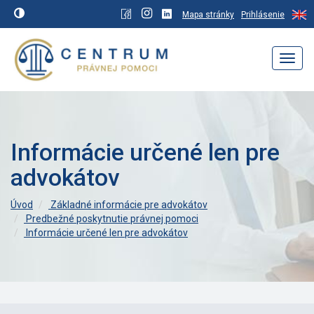
Mapa stránky
Prihlásenie
Navig
Informácie určené len pre
advokátov
Úvod
Základné informácie pre advokátov
Predbežné poskytnutie právnej pomoci
Informácie určené len pre advokátov