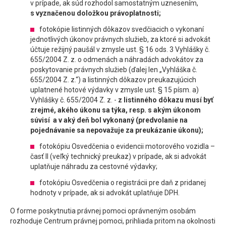
v prípade, ak súd rozhodol samostatným uznesením,
s vyznačenou doložkou právoplatnosti;
fotokópie listinných dôkazov svedčiacich o vykonaní
jednotlivých úkonov právnych služieb, za ktoré si advokát
účtuje režijný paušál v zmysle ust. § 16 ods. 3 Vyhlášky č.
655/2004 Z. z. o odmenách a náhradách advokátov za
poskytovanie právnych služieb (ďalej len „Vyhláška č.
655/2004 Z. z.“) a listinných dôkazov preukazujúcich
uplatnené hotové výdavky v zmysle ust. § 15 písm. a)
Vyhlášky č. 655/2004 Z. z. -
z listinného dôkazu musí byť
zrejmé, akého úkonu sa týka, resp. s akým úkonom
súvisí a v aký deň bol vykonaný (predvolanie na
pojednávanie sa nepovažuje za preukázanie úkonu);
fotokópiu Osvedčenia o evidencii motorového vozidla –
časť II (veľký technický preukaz) v prípade, ak si advokát
uplatňuje náhradu za cestovné výdavky;
fotokópiu Osvedčenia o registrácii pre daň z pridanej
hodnoty v prípade, ak si advokát uplatňuje DPH.
O forme poskytnutia právnej pomoci oprávneným osobám
rozhoduje Centrum právnej pomoci, prihliada pritom na okolnosti