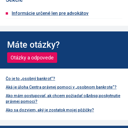
Informácie určené len pre advokátov
Máte otázky?
Otázky a odpovede
Čo je to „osobný bankrot“?
Aká je úloha Centra právnej pomoci v „osobnom bankrote“?
Ako mám postupovať, ak chcem požiadať o&nbsp;poskytnutie
právnej pomoci?
Ako sa dozviem, aký je zostatok mojej pôžičky?