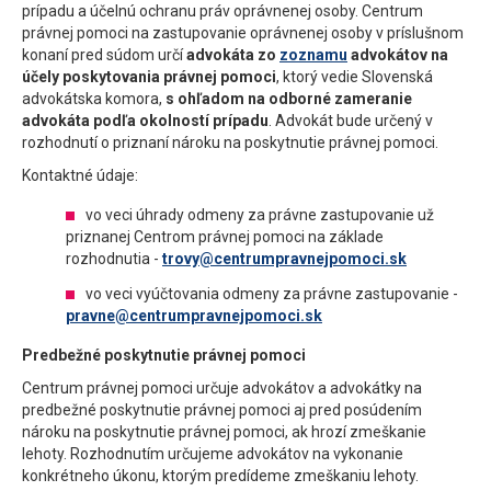
prípadu a účelnú ochranu práv oprávnenej osoby. Centrum
právnej pomoci na zastupovanie oprávnenej osoby v príslušnom
konaní pred súdom určí
advokáta zo
zoznamu
advokátov na
účely poskytovania právnej pomoci
, ktorý vedie Slovenská
advokátska komora,
s ohľadom na odborné zameranie
advokáta podľa okolností prípadu
. Advokát bude určený v
rozhodnutí o priznaní nároku na poskytnutie právnej pomoci.
Kontaktné údaje:
vo veci úhrady odmeny za právne zastupovanie už
priznanej Centrom právnej pomoci na základe
rozhodnutia -
trovy@centrumpravnejpomoci.sk
vo veci vyúčtovania odmeny za právne zastupovanie -
pravne@centrumpravnejpomoci.sk
Predbežné poskytnutie právnej pomoci
Centrum právnej pomoci určuje advokátov a advokátky na
predbežné poskytnutie právnej pomoci aj pred posúdením
nároku na poskytnutie právnej pomoci, ak hrozí zmeškanie
lehoty. Rozhodnutím určujeme advokátov na vykonanie
konkrétneho úkonu, ktorým predídeme zmeškaniu lehoty.