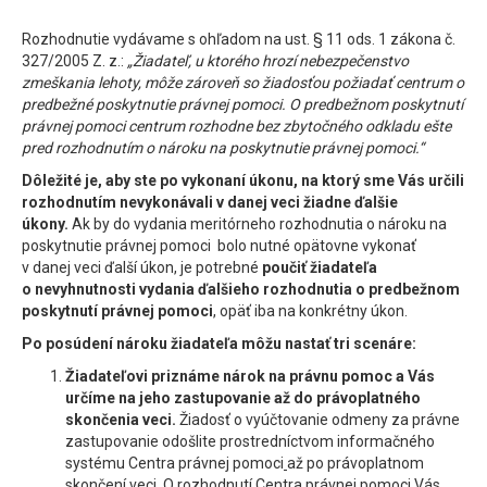
Rozhodnutie vydávame s ohľadom na ust. § 11 ods. 1 zákona č.
327/2005 Z. z.:
„Žiadateľ, u ktorého hrozí nebezpečenstvo
zmeškania lehoty, môže zároveň so žiadosťou požiadať centrum o
predbežné poskytnutie právnej pomoci. O predbežnom poskytnutí
právnej pomoci centrum rozhodne bez zbytočného odkladu ešte
pred rozhodnutím o nároku na poskytnutie právnej pomoci.“
Dôležité je, aby ste po vykonaní úkonu, na ktorý sme Vás určili
rozhodnutím nevykonávali v danej veci žiadne ďalšie
úkony.
Ak by do vydania meritórneho rozhodnutia o nároku na
poskytnutie právnej pomoci bolo nutné opätovne vykonať
v danej veci ďalší úkon, je potrebné
poučiť žiadateľa
o nevyhnutnosti vydania ďalšieho rozhodnutia o predbežnom
poskytnutí právnej pomoci
, opäť iba na konkrétny úkon.
Po posúdení nároku žiadateľa môžu nastať tri scenáre:
Žiadateľovi priznáme nárok na právnu pomoc a Vás
určíme na jeho zastupovanie až do právoplatného
skončenia veci.
Žiadosť o vyúčtovanie odmeny za právne
zastupovanie odošlite prostredníctvom informačného
systému Centra právnej pomoci
až po právoplatnom
skončení veci. O rozhodnutí Centra právnej pomoci Vás