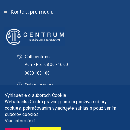
Kontakt pre médiá
Call centrum
Pon. - Pia.: 08:00 - 16:00
0650 105 100
Online pomoc
info@centrumpravnejpomoci.sk
Vyhlásenie o súboroch Cookie
Webstránka Centra právnej pomoci používa súbory
cookies, pokračovaním vyjadrujete súhlas s používaním
súborov cookies
Copyright © 2026 Centrum právnej pomoci. Všetky práva
Viac informácií
vyhradené.
Správca obsahu a technický prevádzkovateľ: