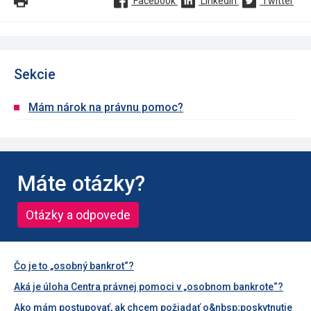
Facebook
Linkedin
Twitter
Sekcie
Mám nárok na právnu pomoc?
Máte otázky?
Otázky a odpovede
Čo je to „osobný bankrot“?
Aká je úloha Centra právnej pomoci v „osobnom bankrote“?
Ako mám postupovať, ak chcem požiadať o&nbsp;poskytnutie