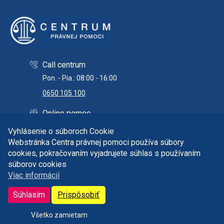
Call centrum
Pon. - Pia.: 08:00 - 16:00
0650 105 100
Online pomoc
info@centrumpravnejpomoci.sk
Vyhlásenie o súboroch Cookie
Webstránka Centra právnej pomoci používa súbory
cookies, pokračovaním vyjadrujete súhlas s používaním
súborov cookies
Copyright © 2026 Centrum právnej pomoci. Všetky práva
Viac informácií
vyhradené.
Správca obsahu a technický prevádzkovateľ:
Súhlasím
Prispôsobiť
it@centrumpravnejpomoci.sk
Všetko zamietam