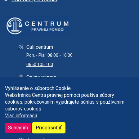
Call centrum
Pon. - Pia.: 08:00 - 16:00
0650 105 100
Online pomoc
info@centrumpravnejpomoci.sk
Vyhlásenie o súboroch Cookie
Webstránka Centra právnej pomoci používa súbory
cookies, pokračovaním vyjadrujete súhlas s používaním
súborov cookies
Copyright © 2026 Centrum právnej pomoci. Všetky práva
Viac informácií
vyhradené.
Správca obsahu a technický prevádzkovateľ:
Súhlasím
Prispôsobiť
it@centrumpravnejpomoci.sk