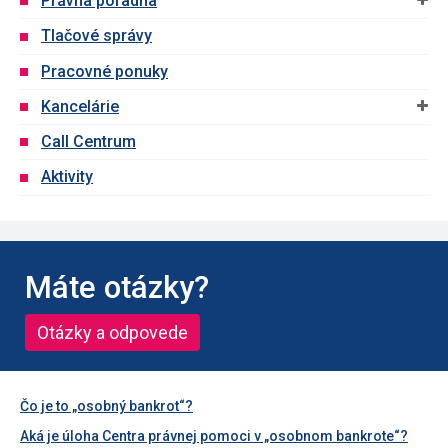
Právna poradňa
Tlačové správy
Pracovné ponuky
Kancelárie
Call Centrum
Aktivity
Máte otázky?
Otázky a odpovede
Čo je to „osobný bankrot“?
Aká je úloha Centra právnej pomoci v „osobnom bankrote“?