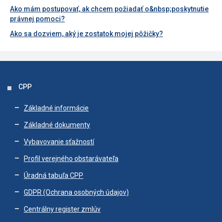
Ako mám postupovať, ak chcem požiadať o&nbsp;poskytnutie
právnej pomoci?
Ako sa dozviem, aký je zostatok mojej pôžičky?
CPP
Základné informácie
Základné dokumenty
Vybavovanie sťažností
Profil verejného obstarávateľa
Úradná tabuľa CPP
GDPR (Ochrana osobných údajov)
Centrálny register zmlúv