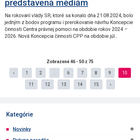
predstavená médiám
Na rokovaní vlády SR, ktoré sa konalo dňa 21.08.2024, bolo
jedným z bodov programu i prerokovanie návrhu Koncepcie
činnosti Centra právnej pomoci na obdobie rokov 2024 –
2026. Nová Koncepcia činnosti CPP na obdobie júl...
Zobrazené 46 - 50 z 75
‹
1
2
...
6
7
8
9
10
11
12
13
14
15
›
Kategórie
Novinky