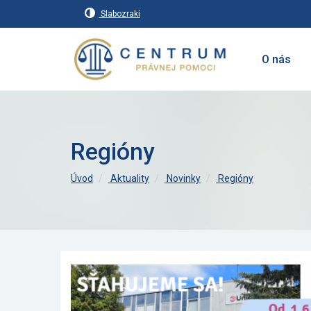
Slabozrakí
O nás
Regióny
Úvod
Aktuality
Novinky
Regióny