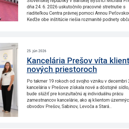
Slovenskej republiky v Banskej Bystrici Michala Fri
dňa 24. 6. 2026 uskutočnilo pracovné stretnutie s
riaditeľkou Centra právnej pomoci Annou Peťovsko
Keďže obe inštitúcie riešia rozmanité podnety občan
25. jún 2026
Kancelária Prešov víta klien
nových priestoroch
Po takmer 19 rokoch od svojho vzniku v decembri
kancelária v Prešove získala nové a dôstojné sídlo,
bude slúžiť pre konzultačnú aj individuálnu prácu
zamestnancov kancelárie, ako aj klientom územný
obvodov Prešov, Sabinov, Levoča a Stará...