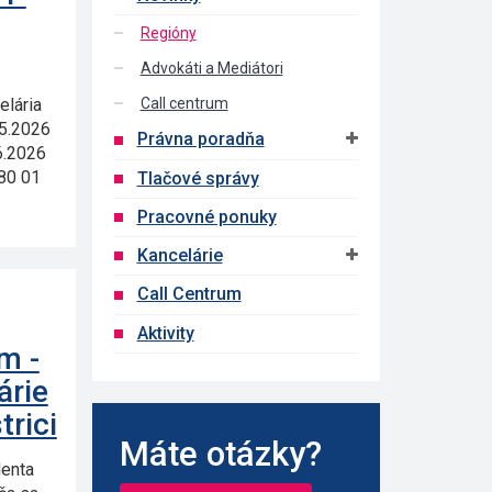
Regióny
Advokáti a Mediátori
elária
Call centrum
.5.2026
Právna poradňa
6.2026
80 01
Tlačové správy
Pracovné ponuky
Kancelárie
Call Centrum
Aktivity
m -
árie
trici
Máte otázky?
denta