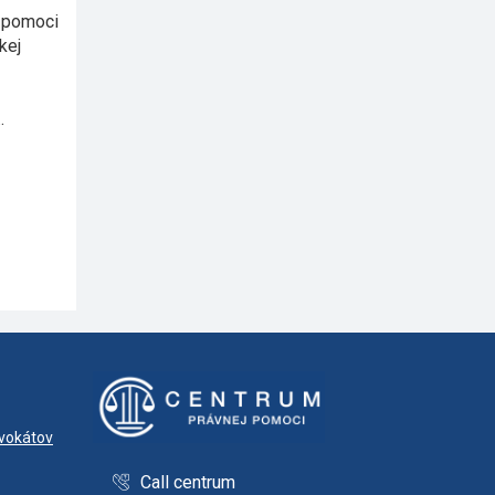
j pomoci
kej
.
dvokátov
Call centrum