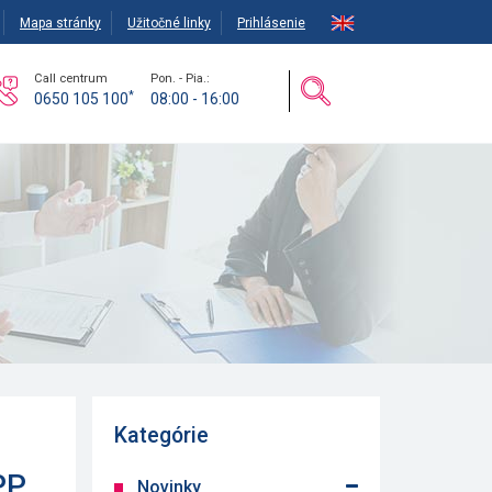
Mapa stránky
Užitočné linky
Prihlásenie
Call centrum
Pon. - Pia.:
*
0650 105 100
08:00 - 16:00
Kategórie
PP
Novinky