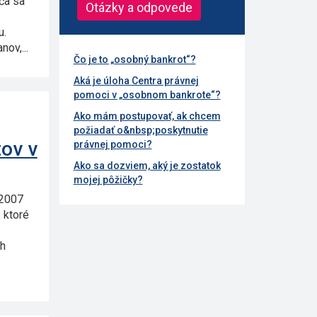
ča sa
Otázky a odpovede
u.
ov,...
Čo je to „osobný bankrot“?
Aká je úloha Centra právnej
pomoci v „osobnom bankrote“?
Ako mám postupovať, ak chcem
požiadať o&nbsp;poskytnutie
tov v
právnej pomoci?
Ako sa dozviem, aký je zostatok
mojej pôžičky?
 2007
 ktoré
ch