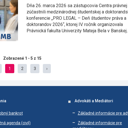
Dňa 26. marca 2026 sa zástupcovia Centra právne
zúčastnili medzinárodnej študentskej a doktorands
konferencie „PRO LEGAL – Deň študentov práva a
doktorandov 2026“, ktorej IV. ročník organizovala
Právnická fakulta Univerzity Mateja Bela v Banskej..
Zobrazené 1 - 5 z 15
1
2
3
›
nia
Advokáti a Mediátori
obný bankrot
Základné informácie pre a
ná agenda (civil)
Základné informácie pre