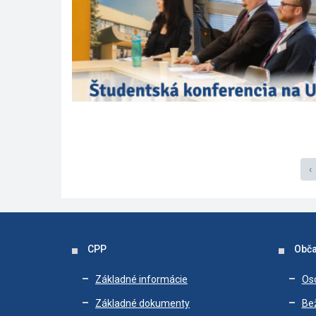
‹
CPP
Obča
Základné informácie
Os
Základné dokumenty
Bež