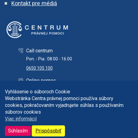
Kontakt pre médiá
Call centrum
Pon. - Pia.: 08:00 - 16:00
0650 105 100
Online pomoc
info@centrumpravnejpomoci.sk
Vyhlásenie o súboroch Cookie
Webstránka Centra právnej pomoci používa súbory
cookies, pokračovaním vyjadrujete súhlas s používaním
súborov cookies
Copyright © 2026 Centrum právnej pomoci. Všetky práva
Viac informácií
vyhradené.
Správca obsahu a technický prevádzkovateľ:
Súhlasím
Prispôsobiť
it@centrumpravnejpomoci.sk