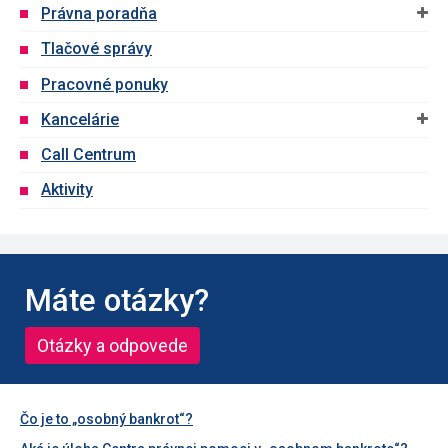
Právna poradňa
Tlačové správy
Pracovné ponuky
Kancelárie
Call Centrum
Aktivity
Máte otázky?
Otázky a odpovede
Čo je to „osobný bankrot“?