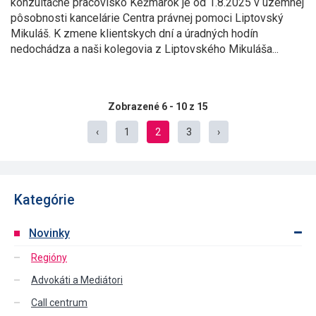
konzultačné pracovisko Kežmarok je od 1.8.2025 v územnej
pôsobnosti kancelárie Centra právnej pomoci Liptovský
Mikuláš. K zmene klientskych dní a úradných hodín
nedochádza a naši kolegovia z Liptovského Mikuláša...
Zobrazené 6 - 10 z 15
‹
1
2
3
›
Kategórie
Novinky
Regióny
Advokáti a Mediátori
Call centrum