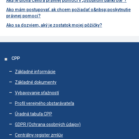
Aká je úloha Centra právnej pomoci v „osobnom bankrote“?
Ako mám postupovať, ak chcem požiadať o&nbsp;poskytnutie
právnej pomoci?
Ako sa dozviem, aký je zostatok mojej pôžičky?
CPP
Základné informácie
Základné dokumenty
Vybavovanie sťažností
Profil verejného obstarávateľa
Úradná tabuľa CPP
GDPR (Ochrana osobných údajov)
Centrálny register zmlúv