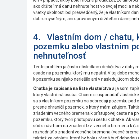
len v prípade, ak by bolo možné preukázať, že dlhoro
ako držiteľ má danú nehnuteľnosť vo svojej moci a nakl
všetky okolnosti bol presvedčený, že je vlastníkom da
dobromyseľným, ani oprávneným držiteľom danej nehn
4. Vlastním dom / chatu, 
pozemku alebo vlastním po
nehnuteľnosť
Tento problém ja často dôsledkom dedičstva z doby min
osade na pozemku, ktorý mu nepatril. V tej dobe moho
k pozemku sa nijako neriešilo ani v nasledujúcom obdo
Chatka je zapísaná na liste vlastníctva
a ja som zapí
ktorý vlastní iná osoba. Chcem si usporiadať vlast
sa s vlastníkom pozemku na odpredaji pozemku pod ch
presne ohraničil pozemok, o ktorý mám záujem. Taktiež
zriadením vecného bremena k prístupovej ceste na pr
pozemku, ktorý tvorí prístupovú cestu k chatke. Ak 
súd s návrhom na zriadení tzv. vecného bremena k čas
rozhodnúť o zriadení vecného bremena (vecné bremeno
taktiež za odplatu, ktorá by bola určená buď dohodo