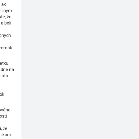
 ak
ým iným
te, že
a boli
údnych
ozemok
etku.
adne na
éhoto
mok
lového
osti
, že
tníkom