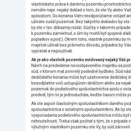
vlastníckeho práva k danému pozemku prostredníctv
nemáte napr. nejaký doklad o tom, že ste Vy alebo Va
spôsobom. Do konania Vám neodporúčame vstúpiť ani v 
užívate cudzí pozemok. Bez takýchto dokladov by ste t
by ste v tzv. dôkaznej núdzi. Súd by v takomto prípad
k pozemku zamietnuť, s čím by mohli byť spojené ďalši
poplatkov a pod.). Okrem toho, vlastník pozemku by m
majetok užívali bez právneho dôvodu, prípadne by Vá
vypratali a nepoužívali.
Ak je ako vlastník pozemku evidovaný nejaký Váš p
Návrh na prededenie novoobjaveného majetku sa podá
súd, v ktorom mal zomrelý posledné bydlisko. Súd nás
dedičského konania môže byť uzatvorenie dedičskej d
bezodplatne voči ustupujúcim dedičom alebo za neja
pozemok do podielového spoluvlastníctva spolu s ost
prededí, tým to je jednoduchšie, keďže časom môže p
Ak ste aspoň čiastočným spoluvlastníkom daného poze
spoluvlastníctva s ostatnými spoluvlastníkmi. Ak by st
vysporiadania podielového spoluvlastníctva môžu byť rô
nehnuteľnosti. Treba však počítať s tým, že v prípade
výlučným vlastníkom pozemku ste Vy, by súd zároveň ur