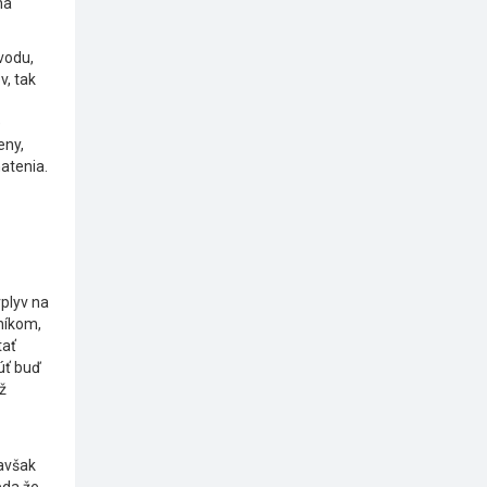
na
vodu,
v, tak
e
eny,
atenia.
plyv na
níkom,
tať
úť buď
ž
 avšak