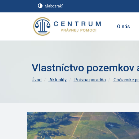
Slabozrakí
O nás
Vlastníctvo pozemkov 
Úvod
Aktuality
Právna poradňa
Občianske p