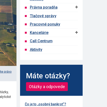
Právna poradňa
Tlačové správy
Pracovné ponuky
Kancelárie
Call Centrum
Aktivity
ke právo
Máte otázky?
Otázky a odpovede
tázky,
alytické
Čo je to „osobný bankrot“?