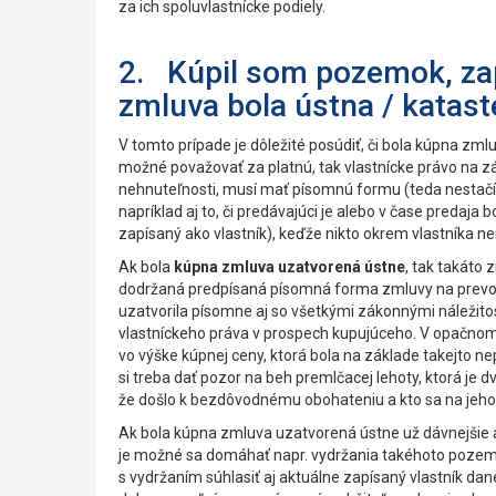
za ich spoluvlastnícke podiely.
2. Kúpil som pozemok, zap
zmluva bola ústna / katast
V tomto prípade je dôležité posúdiť, či bola kúpna zml
možné považovať za platnú, tak vlastnícke právo na z
nehnuteľnosti, musí mať písomnú formu (teda nestačí l
napríklad aj to, či predávajúci je alebo v čase predaja
zapísaný ako vlastník), keďže nikto okrem vlastníka n
Ak bola
kúpna zmluva uzatvorená ústne
, tak takáto
dodržaná predpísaná písomná forma zmluvy na prevod 
uzatvorila písomne aj so všetkými zákonnými náležitos
vlastníckeho práva v prospech kupujúceho. V opačn
vo výške kúpnej ceny, ktorá bola na základe takejto 
si treba dať pozor na beh premlčacej lehoty, ktorá je 
že došlo k bezdôvodnému obohateniu a kto sa na jeho
Ak bola kúpna zmluva uzatvorená ústne už dávnejšie a
je možné sa domáhať napr. vydržania takéhoto pozemku
s vydržaním súhlasiť aj aktuálne zapísaný vlastník da