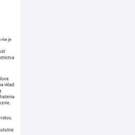
 nie je
tiť
stníctva
mluva
na vklad
a
ohatenia
ozvie,
rokov,
skutočne