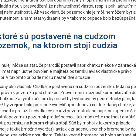
čný užívateľ nehnuteľnosti bol dobromyseľným oprávneným držiteľom (t
adá s ňou v presvedčení, že nehnuteľnosť vlastní, resp. s prihliadnutím 
nej nehnuteľnosti). Ak však viem, že pozemok nie je môj, nemôžem byť a
uteľnosti a namietať vydržanie by v takomto prípade bolo bezúspešné
ktoré sú postavené na cudzom
zemok, na ktorom stojí cudzia
ulej. Môže sa stať, že prarodič postavil napr. chatku niekde v záhradká
l mať napr. ústne povolenie majiteľa pozemku avšak vlastnícke právo
bí. V takomto prípade môžu nastať dve situácie.
saný ako vlastník. Chatka je postavená na cudzom pozemku, teda na p
nícke práva k pozemku pod chatkou. Znovu mám možnosť komunikovať a 
atkou. Za týmto účelom by musel byť vyhotovený geometrický plán, kt
 by zrejme bolo potrebné vyriešiť aj prístupovú cestu k danej chatke, a
echod a prejazd k chatke cez cudzí pozemok alebo napr. odkúpením čas
vlastník pozemku pozemok predať nechce, tak mám ešte možnosť obrátiť
ti pozemku, na ktorom chatka stojí. Súd by mohol v takomto prípade
 je taktiež možné vydržať), avšak k zriadeniu vecného bremena by do
u alebo znaleckým posudkom. Takéto vecné bremeno by bolo zapísané aj