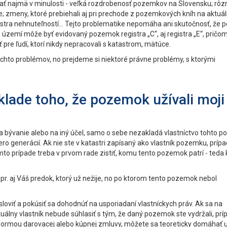
ť najmä v minulosti - veľká rozdrobenosť pozemkov na Slovensku; rôz
šne; zmeny, ktoré prebiehali aj pri prechode z pozemkových kníh na aktuá
tra nehnuteľností... Tejto problematike nepomáha ani skutočnosť, že 
zemí môže byť evidovaný pozemok registra „C“, aj registra „E“, prič
 pre ľudí, ktorí nikdy nepracovali s katastrom, mätúce.
to problémov, no prejdeme si niektoré právne problémy, s ktorými
ade toho, že pozemok užívali moji
a bývanie alebo na iný účel, samo o sebe nezakladá vlastníctvo tohto 
ero generácií. Ak nie ste v katastri zapísaný ako vlastník pozemku, príp
to prípade treba v prvom rade zistiť, komu tento pozemok patrí - teda k
r. aj Váš predok, ktorý už nežije, no po ktorom tento pozemok nebol
loviť a pokúsiť sa dohodnúť na usporiadaní vlastníckych práv. Ak sa na
uálny vlastník nebude súhlasiť s tým, že daný pozemok ste vydržali, pr
formou darovacej alebo kúpnej zmluvy, môžete sa teoreticky domáhať 