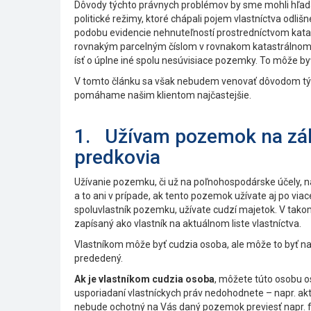
Dôvody týchto právnych problémov by sme mohli hľada
politické režimy, ktoré chápali pojem vlastníctva odli
podobu evidencie nehnuteľností prostredníctvom katas
rovnakým parcelným číslom v rovnakom katastrálnom ú
ísť o úplne iné spolu nesúvisiace pozemky. To môže byť
V tomto článku sa však nebudem venovať dôvodom tých
pomáhame našim klientom najčastejšie.
1. Užívam pozemok na zákl
predkovia
Užívanie pozemku, či už na poľnohospodárske účely, n
a to ani v prípade, ak tento pozemok užívate aj po viac
spoluvlastník pozemku, užívate cudzí majetok. V takom
zapísaný ako vlastník na aktuálnom liste vlastníctva.
Vlastníkom môže byť cudzia osoba, ale môže to byť nap
prededený.
Ak je vlastníkom cudzia osoba
, môžete túto osobu os
usporiadaní vlastníckych práv nedohodnete – napr. akt
nebude ochotný na Vás daný pozemok previesť napr. 