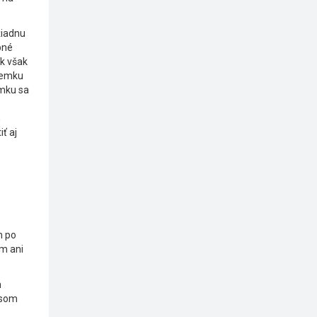
žiadnu
bné
Ak však
ozemku
mku sa
m
ť aj
m po
em ani
m
 som