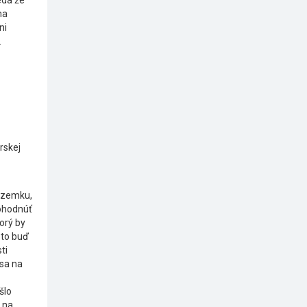
eda že
na
ni
.
rskej
ozemku,
dohodnúť
orý by
 to buď
ti
 sa na
šlo
 na