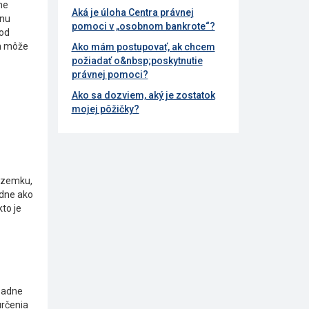
ne
Aká je úloha Centra právnej
lnu
pomoci v „osobnom bankrote“?
pod
om môže
Ako mám postupovať, ak chcem
požiadať o&nbsp;poskytnutie
právnej pomoci?
Ako sa dozviem, aký je zostatok
mojej pôžičky?
pozemku,
adne ako
to je
ípadne
určenia