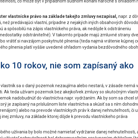
eľnosti, čo môže byť v prípadnom súdnom konaní náročné s ohľadom 
ter vlastnícke právo na základe takejto zmluvy nezapísal,
napr. z dô
, než predávajúci vlastní, prípadne z nejakých iných obsahových dôvodo
ú a spôsobilú na zápis vlastníckeho práva, ak nedôjde k odstráneniu
nedostatky odstrániteľné). V takomto prípade majú zmluvné strany dv
o vrátiť si navzájom poskytnuté plnenia (teda najmä vrátenie kúpnej c
omného plnenia platí vyššie uvedené ohľadom vydania bezdôvodného oboh
o 10 rokov, nie som zapísaný ako
ý vlastník sa o daný pozemok nezaujíma alebo nestará, v zásade nemá v
ti. Ak teda užívam pozemok bez akejkoľvek zmluvy so skutočným vlast
mok nadobudnúť do vlastníctva napr. vydržaním. Ak by som sa chcel s
rý je zapísaný na príslušnom liste vlastníctva a skúsiť sa s ním dohodn
renájom) alebo na prevode vlastníckych práv k danej nehnuteľnosti, či u
inej zmluvy, na základe ktorej dôjde k prevodu vlastníckeho práva
obého užívania by bolo možné namietať vydržanie danej nehnuteľnosti,