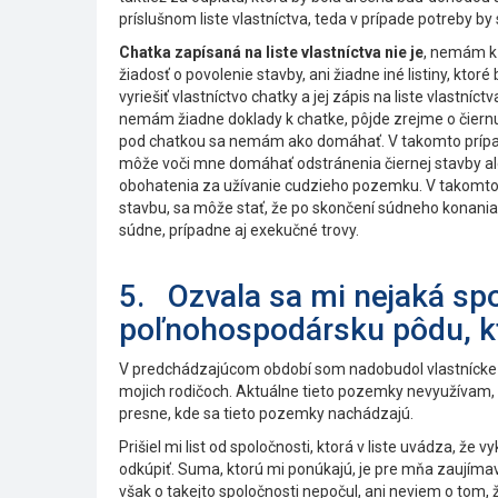
príslušnom liste vlastníctva, teda v prípade potreby 
Chatka zapísaná na liste vlastníctva nie je
, nemám k 
žiadosť o povolenie stavby, ani žiadne iné listiny, kto
vyriešiť vlastníctvo chatky a jej zápis na liste vlastní
nemám žiadne doklady k chatke, pôjde zrejme o čiernu
pod chatkou sa nemám ako domáhať. V takomto príp
môže voči mne domáhať odstránenia čiernej stavby al
obohatenia za užívanie cudzieho pozemku. V takomt
stavbu, sa môže stať, že po skončení súdneho konania
súdne, prípadne aj exekučné trovy.
5. Ozvala sa mi nejaká spo
poľnohospodársku pôdu, k
V predchádzajúcom období som nadobudol vlastnícke
mojich rodičoch. Aktuálne tieto pozemky nevyužívam,
presne, kde sa tieto pozemky nachádzajú.
Prišiel mi list od spoločnosti, ktorá v liste uvádza,
odkúpiť. Suma, ktorú mi ponúkajú, je pre mňa zaujím
však o takejto spoločnosti nepočul, ani neviem o tom