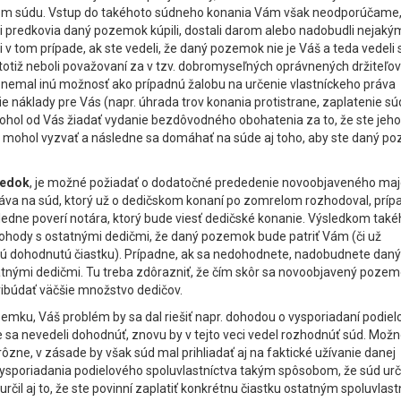
om súdu. Vstup do takéhoto súdneho konania Vám však neodporúčame,
ši predkovia daný pozemok kúpili, dostali darom alebo nadobudli nejak
tom prípade, ak ste vedeli, že daný pozemok nie je Váš a teda vedeli s
otiž neboli považovaní za v tzv. dobromyseľných oprávnených držiteľov 
e nemal inú možnosť ako prípadnú žalobu na určenie vlastníckeho práva
e náklady pre Vás (napr. úhrada trov konania protistrane, zaplatenie s
ohol od Vás žiadať vydanie bezdôvodného obohatenia za to, že ste jeho
s mohol vyzvať a následne sa domáhať na súde aj toho, aby ste daný p
redok
, je možné požiadať o dodatočné prededenie novoobjaveného maj
va na súd, ktorý už o dedičskom konaní po zomrelom rozhodoval, príp
ledne poverí notára, ktorý bude viesť dedičské konanie. Výsledkom tak
ohody s ostatnými dedičmi, že daný pozemok bude patriť Vám (či už
kú dohodnutú čiastku). Prípadne, ak sa nedohodnete, nadobudnete daný
atnými dedičmi. Tu treba zdôrazniť, že čím skôr sa novoobjavený poze
ribúdať väčšie množstvo dedičov.
mku, Váš problém by sa dal riešiť napr. dohodou o vysporiadaní podie
e sa nevedeli dohodnúť, znovu by v tejto veci vedel rozhodnúť súd. Možn
zne, v zásade by však súd mal prihliadať aj na faktické užívanie danej
 vysporiadania podielového spoluvlastníctva takým spôsobom, že súd určí
čil aj to, že ste povinní zaplatiť konkrétnu čiastku ostatným spoluvlas