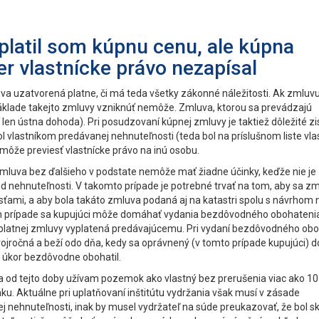
latil som kúpnu cenu, ale kúpna
er vlastnícke právo nezapísal
uva uzatvorená platne, či má teda všetky zákonné náležitosti. Ak zmluvu
áklade takejto zmluvy vzniknúť nemôže. Zmluva, ktorou sa prevádzajú
en ústna dohoda). Pri posudzovaní kúpnej zmluvy je taktiež dôležité zis
 bol vlastníkom predávanej nehnuteľnosti (teda bol na príslušnom liste vla
emôže previesť vlastnícke právo na inú osobu.
 zmluva bez ďalšieho v podstate nemôže mať žiadne účinky, keďže nie je
nehnuteľnosti. V takomto prípade je potrebné trvať na tom, aby sa z
ťami, a aby bola takáto zmluva podaná aj na katastri spolu s návrhom 
om prípade sa kupujúci môže domáhať vydania bezdôvodného obohateni
neplatnej zmluvy vyplatená predávajúcemu. Pri vydaní bezdôvodného ob
dvojročná a beží odo dňa, kedy sa oprávnený (v tomto prípade kupujúci) d
 úkor bezdôvodne obohatil.
 od tejto doby užívam pozemok ako vlastný bez prerušenia viac ako 10 
. Aktuálne pri uplatňovaní inštitútu vydržania však musí v zásade
nej nehnuteľnosti, inak by musel vydržateľ na súde preukazovať, že bol 