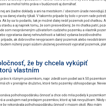
by som sa mohol tohto práva v budúcnosti aj domáhať.
nej ani žiadne doklady a ani na mestskom / obecnom úrade neevidujú 
ré by sa danej stavby týkali. V takomto prípade by bolo v prvom rade potre
ctva. Ak by sa to podarilo, tak je možné ďalej riešiť pozemok pod chatkou. 
 stavbu a aj napriek tomu, že som presvedčený, že mi chatka patrí, p
ade som neoprávneným užívateľom cudzieho pozemku a vlastník poze
ebo vypratania danej nehnuteľnosti a taktiež vydania bezdôvodného
o prípade, ak dobrovoľne nevypracem daný pozemok alebo neodstráni
 budem nútený popri súdom uloženej povinnosti vypratať pozemok, plati
ločnosť, že by chcela vykúpiť
torú vlastním
 právo k rôznym pozemkom, napr. zdedil som podiel asi k 50 pozemko
 má ich v prenájme družstvo, ktoré tieto pozemky obhospodaruje. Nevi
 že vykonáva poľnohospodársku činnosť a chce odo mňa podiely k pozemko
avá a uvažujem nad predajom pozemkov, ktoré aj tak nevyužívam. Nikdy
, že by vykonávala poľnohospodársku činnosť v mojom okolí. Ako mám