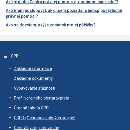
Aká je úloha Centra právnej pomoci v „osobnom bankrote“?
Ako mám postupovať, ak chcem požiadať o&nbsp;poskytnutie
právnej pomoci?
Ako sa dozviem, aký je zostatok mojej pôžičky?
CPP
Základné informácie
Základné dokumenty
Vybavovanie sťažností
Profil verejného obstarávateľa
Úradná tabuľa CPP
GDPR (Ochrana osobných údajov)
Centrálny register zmlúv