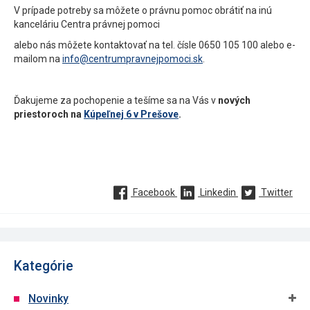
V prípade potreby sa môžete o právnu pomoc obrátiť na inú
kanceláriu Centra právnej pomoci
alebo nás môžete kontaktovať na tel. čísle 0650 105 100 alebo e-
mailom na
info@centrumpravnejpomoci.sk
.
Ďakujeme za pochopenie a tešíme sa na Vás v
nových
priestoroch na
Kúpeľnej 6 v Prešove
.
Facebook
Linkedin
Twitter
Kategórie
Novinky