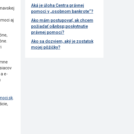
Aká je úloha Centra právnej
imavskej
pomoci v „osobnom bankrote“?
moci aj
Ako mám postupovať, ak chcem
požiadať o&nbsp;poskytnutie
právnej pomoci?
óne,
óne.
Ako sa dozviem, aký je zostatok
i
mojej pôžičky?
amne
esiacov
 a e-
u
oci.sk
.
ácie,