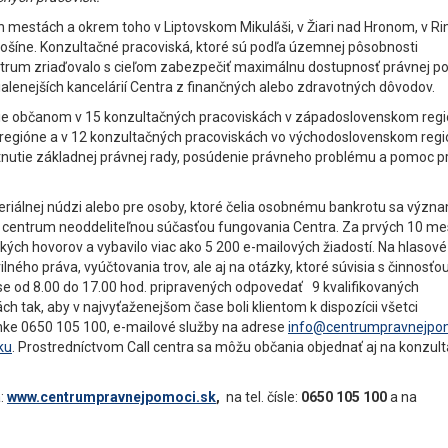
h mestách a okrem toho v Liptovskom Mikuláši, v Žiari nad Hronom, v R
ošíne. Konzultačné pracoviská, ktoré sú podľa územnej pôsobnosti
ntrum zriaďovalo s cieľom zabezpečiť maximálnu dostupnosť právnej po
ialenejších kancelárií Centra z finančných alebo zdravotných dôvodov.
tácie občanom v 15 konzultačných pracoviskách v západoslovenskom regi
regióne a v 12 konzultačných pracoviskách vo východoslovenskom regi
tnutie základnej právnej rady, posúdenie právneho problému a pomoc pr
riálnej núdzi alebo pre osoby, ktoré čelia osobnému bankrotu sa význ
Call centrum neoddeliteľnou súčasťou fungovania Centra. Za prvých 10 m
kých hovorov a vybavilo viac ako 5 200 e-mailových žiadostí. Na hlasové
lného práva, vyúčtovania trov, ale aj na otázky, ktoré súvisia s činnosťo
ase od 8.00 do 17.00 hod. pripravených odpovedať 9 kvalifikovaných
tak, aby v najvyťaženejšom čase boli klientom k dispozícii všetci
inke 0650 105 100, e-mailové služby na adrese
info@centrumpravnejpom
ku
. Prostredníctvom Call centra sa môžu občania objednať aj na konzult
a:
www.centrumpravnejpomoci.sk
,
na tel. čísle:
0650 105 100
a na