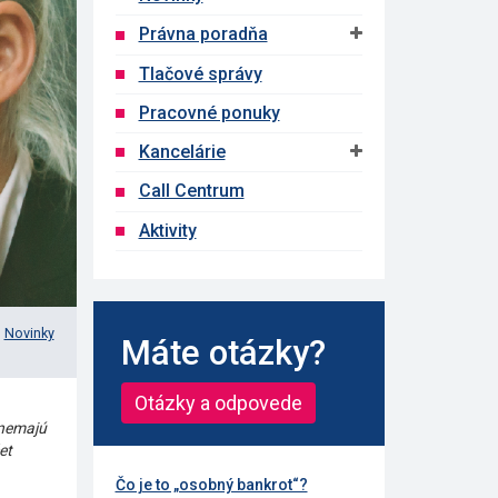
Právna poradňa
Tlačové správy
Pracovné ponuky
Kancelárie
Call Centrum
Aktivity
Novinky
Máte otázky?
Otázky a odpovede
 nemajú
et
Čo je to „osobný bankrot“?