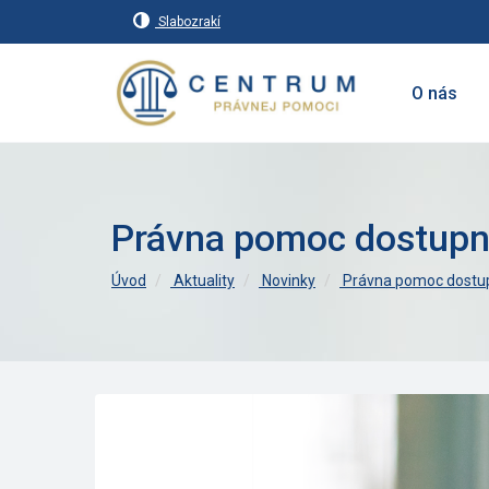
Slabozrakí
O nás
Právna pomoc dostupn
Úvod
Aktuality
Novinky
Právna pomoc dostup