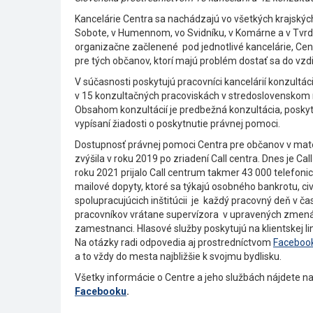
Kancelárie Centra sa nachádzajú vo všetkých krajskýc
Sobote, v Humennom, vo Svidníku, v Komárne a v Tvrd
organizačne začlenené pod jednotlivé kancelárie, Ce
pre tých občanov, ktorí majú problém dostať sa do vzd
V súčasnosti poskytujú pracovníci kancelárií konzul
v 15 konzultačných pracoviskách v stredoslovenskom 
Obsahom konzultácií je predbežná konzultácia, posky
vypísaní žiadosti o poskytnutie právnej pomoci.
Dostupnosť právnej pomoci Centra pre občanov v mate
zvýšila v roku 2019 po zriadení Call centra. Dnes je 
roku 2021 prijalo Call centrum takmer 43 000 telefonic
mailové dopyty, ktoré sa týkajú osobného bankrotu, civi
spolupracujúcich inštitúcii je každý pracovný deň v č
pracovníkov vrátane supervízora v upravených zmenách 
zamestnanci. Hlasové služby poskytujú na klientskej l
Na otázky radi odpovedia aj prostredníctvom
Faceboo
a to vždy do mesta najbližšie k svojmu bydlisku.
Všetky informácie o Centre a jeho službách nájdete n
Facebooku
.