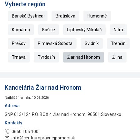
Vyberte región
Banská Bystrica
Bratislava
Humenné
Komárno
Košice
Liptovský Mikuláš
Nitra
Prešov
Rimavská Sobota
Svidník
Trenčín
Trnava
Tvrdošín
Žiar nad Hronom
Žilina
Kancelária Žiar nad Hronom
Najbližší termín: 10.08.2026
Adresa
SNP 613/124 P.O. BOX 4 Žiar nad Hronom, 96501 Slovensko
Kontakty
0650 105 100
info@centrumpravnejpomoci.sk