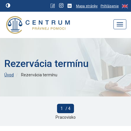
Mapa stránky
Prihlásenie
Navig
Rezervácia termínu
Úvod
Rezervácia termínu
1
/ 4
Pracovisko